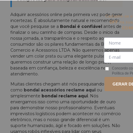
Adquirir acessórios online pela primeira vez pode gerar
Cadastre-se e
incertezas. É absolutamente natural e recomendado
OFF
na su
que você pesquise se a
Bondai é confiável
antes de
COM
finalizar o seu carrinho de compras. Desde o início da
nossa jornada, a transparência e o respeito ao
consumidor são os pilares fundamentais da Bondai
Comercio e Acessorios LTDA. Não queremos apenas
vender um
colar prata
ou uma elegante
pulseira ouro
;
queremos construir uma relação de longo prazo,
baseada em confiança, beleza e excelência no
Concordo co
Política de P
atendimento.
Muitas clientes chegam até nós pesquisando termos
GERAR D
como
bondai acessórios reclame aqui
ou
simplesmente
bondai reclame aqui
. Nós
enxergamos isso como uma oportunidade de ouro
para demonstrar nosso profissionalismo. Eventuais
imprevistos logísticos podem acontecer no comércio
eletrônico, mas o nosso grande diferencial é um
suporte humanizado, ágil e focado em soluções. Não
usamos robôs inflexíveis para lidar com seus