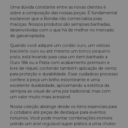
Uma dúvida constante entre as novas clientes é
sobre a composição das nossas peças. É fundamental
esclarecer que a Bondai não comercializa joias
maciças. Nossos produtos são semijoias banhadas,
desenvolvidas com o que há de melhor no mercado
de galvanoplastia.
Quando você adquire um
cordão ouro
, um vistoso
bracelete ouro
ou até mesmo um
brinco pequeno
prata
, está levando para casa um item banhado a
Ouro 18k ou a Prata com acabamento premium e
livre de níquel, contendo também aplicação de verniz
para proteção e durabilidade. Esse cuidadoso processo
confere à peça um brilho estonteante e uma
excelente durabilidade, aproximando a estética da
semijoia ao visual de uma joia tradicional, mas com
um valor muito mais acessível.
Nossa coleção abrange desde os itens essenciais para
o cotidiano até peças de destaque para eventos
noturnos. Você pode montar combinações incríveis
unindo um
anel regulavel
super prático a uma
choker