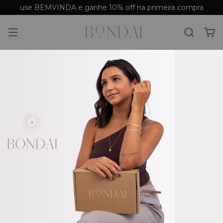
use BEMVINDA e ganhe 10% off na primeira compra
Bondai Acessórios é
Confiável? O Guia Definitivo
Sobre a Marca
A Bondai Acessórios é confiável, segura
e transparente. Nossa empresa, CNPJ
40.913.912/0001-79, oferece semijoias
com acabamento premium e suporte
humanizado. Aqui você encontra
respostas sobre entregas, o Bondai
Reclame Aqui e as nossas políticas
completas para comprar sem medo.