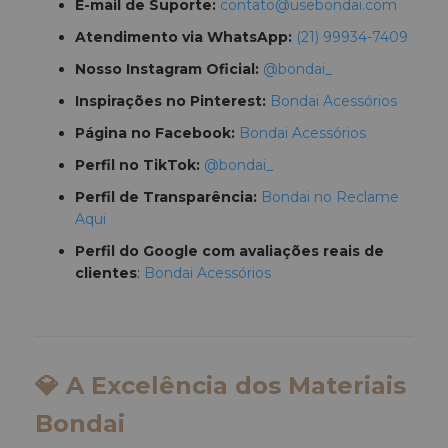
E-mail de Suporte:
contato@usebondai.com
Atendimento via WhatsApp:
(21) 99934-7409
Nosso Instagram Oficial:
@bondai_
Inspirações no Pinterest:
Bondai Acessórios
Página no Facebook:
Bondai Acessórios
Perfil no TikTok:
@bondai_
Perfil de Transparência:
Bondai no Reclame
Aqui
Perfil do Google com avaliações reais de
clientes
:
Bondai Acessórios
💎 A Excelência dos Materiais
Bondai