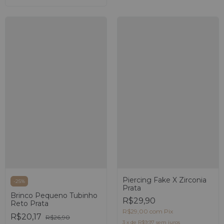
Piercing Fake X Zirconia
-
25
%
Prata
Brinco Pequeno Tubinho
R$29,90
Reto Prata
R$29,00
com
Pix
R$20,17
R$26,90
3
x
de
R$9,97
sem juros