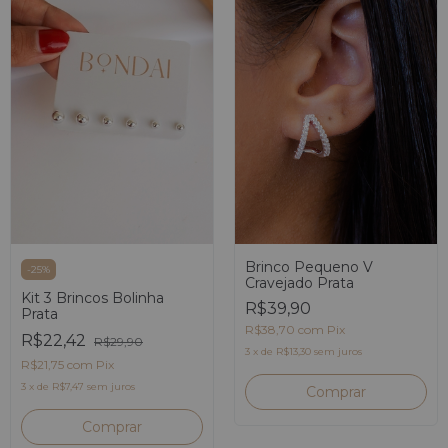
Brinco Pequeno V
-
25
%
Cravejado Prata
Kit 3 Brincos Bolinha
R$39,90
Prata
R$38,70
com
Pix
R$22,42
R$29,90
3
x
de
R$13,30
sem juros
R$21,75
com
Pix
3
x
de
R$7,47
sem juros