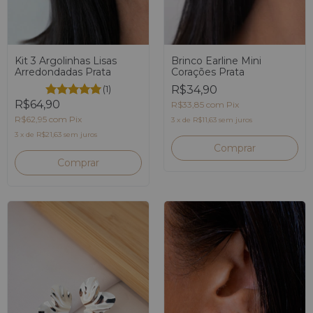
Brinco Earline Mini
Kit 3 Argolinhas Lisas
Corações Prata
Arredondadas Prata
R$34,90
(1)
R$64,90
R$33,85
com
Pix
R$62,95
com
Pix
3
x
de
R$11,63
sem juros
3
x
de
R$21,63
sem juros