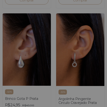
-
50
%
-
30
%
Brinco Gota P Prata
Argolinha Pingente
Circulo Cravejado Prata
R$24,95
R$49,90