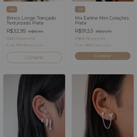
-
45
%
-
10
%
Brinco Longo Trançado
Mix Earline Mini Corações
Texturizado Prata
Prata
R$32,95
R$91,53
R$59,90
R$101,70
R$31,96
com
Pix
R$88,78
com
Pix
3
x
de
R$10,98
sem juros
3
x
de
R$30,51
sem juros
Comprar