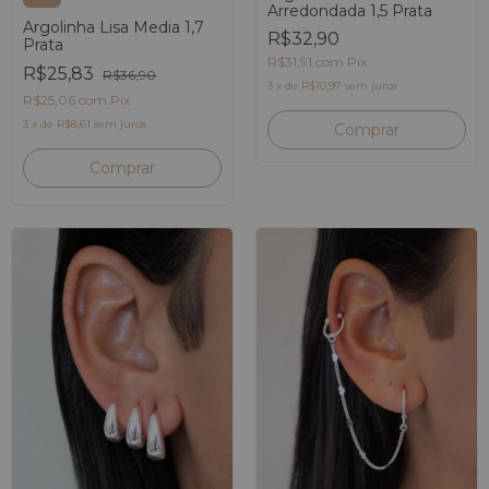
Arredondada 1,5 Prata
Argolinha Lisa Media 1,7
R$32,90
Prata
R$31,91
com
Pix
R$25,83
R$36,90
3
x
de
R$10,97
sem juros
R$25,06
com
Pix
3
x
de
R$8,61
sem juros