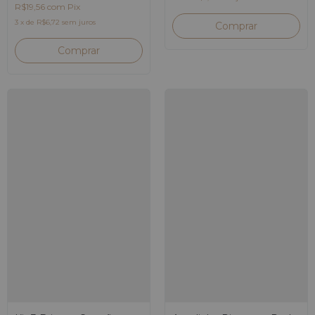
R$19,56
com
Pix
3
x
de
R$6,72
sem juros