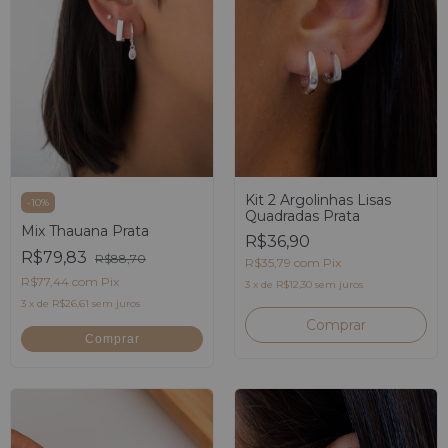
Kit 2 Argolinhas Lisas
-
10
%
Quadradas Prata
Mix Thauana Prata
R$36,90
R$79,83
R$88,70
R$35,79
com
Pix
R$77,44
com
Pix
3
x
de
R$12,30
sem juros
3
x
de
R$26,61
sem juros
Comprar