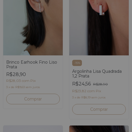
Brinco Earhook Fino Liso
-
15
%
Prata
Argolinha Lisa Quadrada
R$28,90
1,2 Prata
R$28,03
com
Pix
R$24,56
R$28,90
3
x
de
R$9,63
sem juros
R$23,82
com
Pix
3
x
de
R$8,19
sem juros