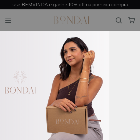
use BEMVINDA e ganhe 10% off na primeira compra
Início
/
Brincos
/
Brinco Prata
Brinco Prata
Filtrar
Ordenar