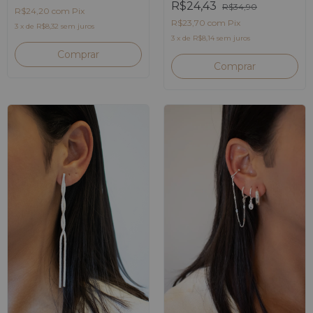
R$24,43
R$34,90
R$24,20
com
Pix
R$23,70
com
Pix
3
x
de
R$8,32
sem juros
3
x
de
R$8,14
sem juros