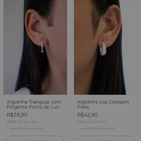
Argolinha Lisa Croissant
Argolinha Triangular com
Prata
Pingente Ponto de Luz
Prata
R$42,90
R$39,90
R$41,61
com
Pix
R$38,70
com
Pix
3
x
de
R$14,30
sem juros
3
x
de
R$13,30
sem juros