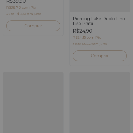
R$39,90
R$38,70
com
Pix
3
x
de
R$13,30
sem juros
Piercing Fake Duplo Fino
Liso Prata
R$24,90
R$24,15
com
Pix
3
x
de
R$8,30
sem juros