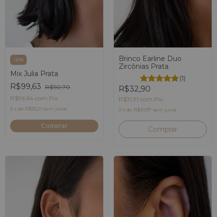
Brinco Earline Duo
-
10
%
Zircônias Prata
Mix Julia Prata
(1)
R$99,63
R$110,70
R$32,90
R$96,64
com
Pix
R$31,91
com
Pix
3
x
de
R$33,21
sem juros
3
x
de
R$10,97
sem juros
Comprar