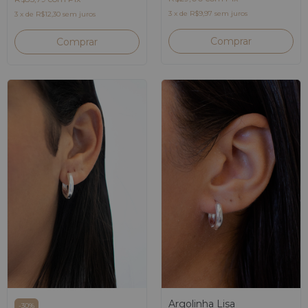
3
x
de
R$9,97
sem juros
3
x
de
R$12,30
sem juros
Argolinha Lisa
-
30
%