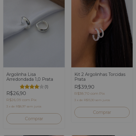
Argolinha Lisa
Kit 2 Argolinhas Torcidas
Arredondada 1,0 Prata
Prata
(1)
R$39,90
R$26,90
R$38,70
com
Pix
R$26,09
com
Pix
3
x
de
R$13,30
sem juros
3
x
de
R$8,97
sem juros