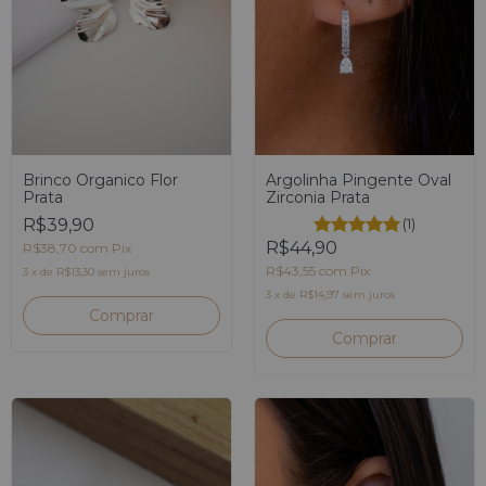
Brinco Organico Flor
Argolinha Pingente Oval
Prata
Zirconia Prata
R$39,90
(1)
R$44,90
R$38,70
com
Pix
R$43,55
com
Pix
3
x
de
R$13,30
sem juros
3
x
de
R$14,97
sem juros