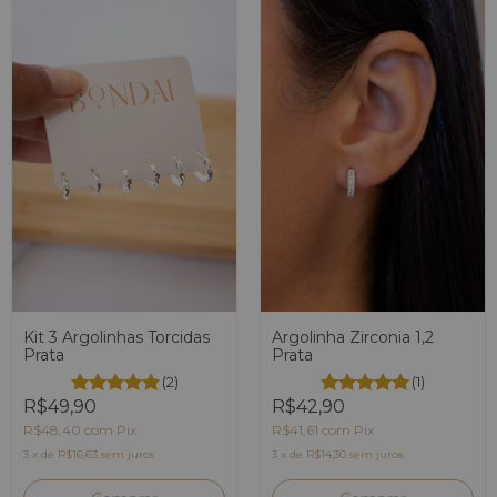
Kit 3 Argolinhas Torcidas
Argolinha Zirconia 1,2
Prata
Prata
(2)
(1)
R$49,90
R$42,90
R$48,40
com
Pix
R$41,61
com
Pix
3
x
de
R$16,63
sem juros
3
x
de
R$14,30
sem juros