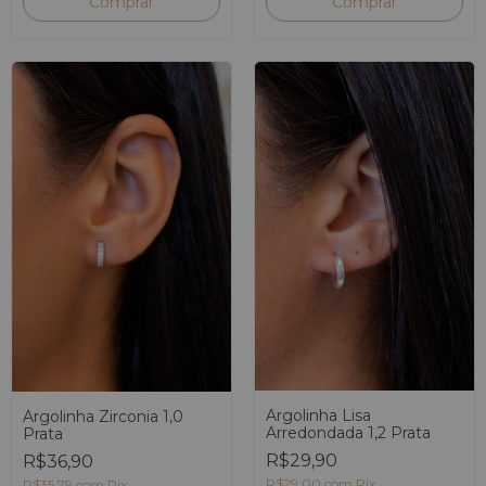
Argolinha Lisa
Argolinha Zirconia 1,0
Arredondada 1,2 Prata
Prata
R$29,90
R$36,90
R$29,00
com
Pix
R$35,79
com
Pix