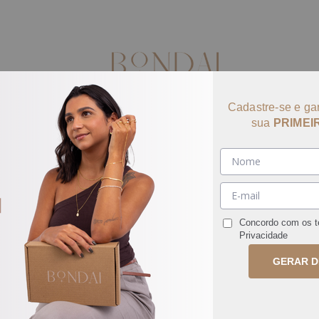
Cadastre-se e ga
sua
PRIMEI
IXES PRONTOS
NOVIDADES
BRINCOS
COLARES
use BEMVINDA e ganhe 10% off na primeira compra
Concordo com os 
Privacidade
GERAR 