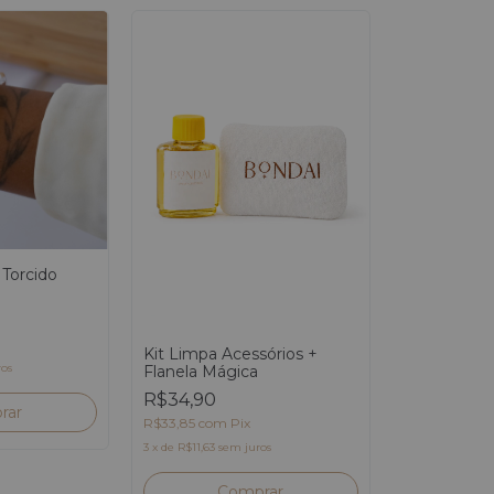
 Torcido
Kit Limpa Acessórios +
ros
Flanela Mágica
R$34,90
R$33,85
com
Pix
3
x
de
R$11,63
sem juros