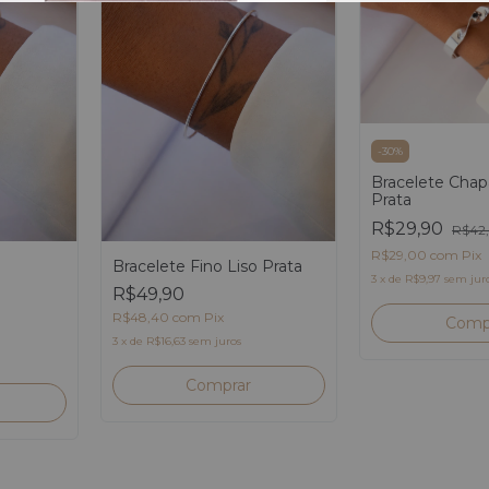
-
30
%
Bracelete Chap
Prata
R$29,90
R$42
R$29,00
com
Pix
Bracelete Fino Liso Prata
3
x
de
R$9,97
sem jur
R$49,90
R$48,40
com
Pix
3
x
de
R$16,63
sem juros