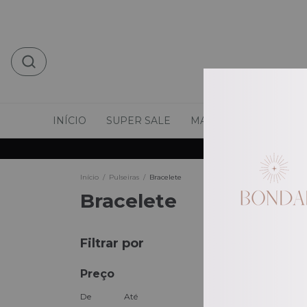
INÍCIO
SUPER SALE
MAIS VENDIDOS
M
Início
/
Pulseiras
/
Bracelete
Bracelete
Filtrar por
Preço
De
Até