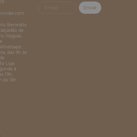
09
bondai.com
ito Benedito
Calçadão de
o, Itaguaí,
de
Whatsapp:
ta, das 9h às
 de
o Loja
egunda à
às 19h.
 às 16h.