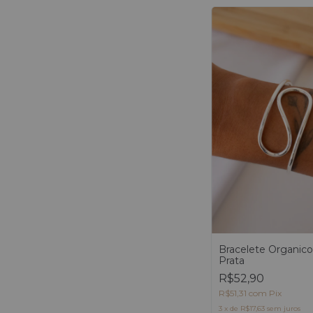
Bracelete Organico
Prata
R$52,90
R$51,31
com
Pix
3
x
de
R$17,63
sem juros