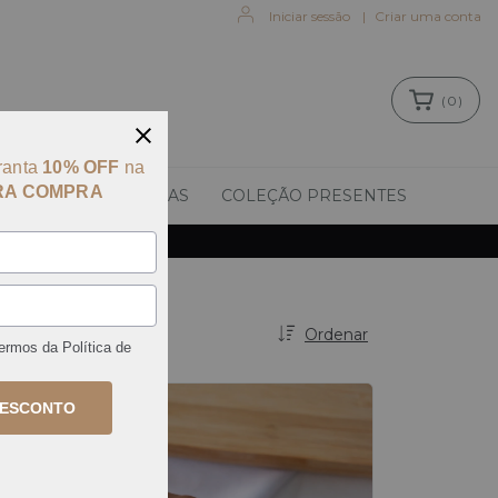
Iniciar sessão
|
Criar uma conta
(
0
)
ranta
10% OFF
na
RA COMPRA
ANÉIS
PULSEIRAS
COLEÇÃO PRESENTES
Ordenar
termos da
Política de
DESCONTO