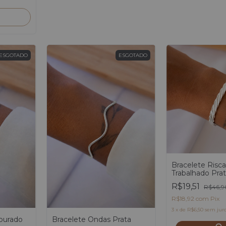
ESGOTADO
ESGOTADO
Bracelete Risc
Trabalhado Pra
R$19,51
R$46,9
R$18,92
com
Pix
3
x
de
R$6,50
sem jur
ourado
Bracelete Ondas Prata