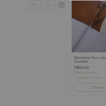
Bracelete Fino Liso
Dourado
R$64,90
R$62,95
com
Pix
3
x
de
R$21,63
sem juros