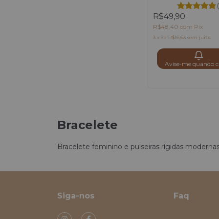
R$49,90
R$48,40
com
Pix
3
x
de
R$16,63
sem juros
Avise-me quando c
Bracelete
Bracelete feminino e pulseiras rígidas modernas
Siga-nos
Faq