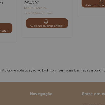
(4)
R$46,90
Avise-me quan
R$45,49
com
Pix
3
x
de
R$15,63
sem juros
Avise-me quando chegar!
hegar!
. Adicione sofisticação ao look com semijoias banhadas a ouro 18k
Navegação
Entre em c