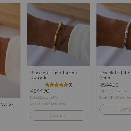
Bracelete Tubo Torcido
Bracelete Tubo
Dourado
Prata
(1)
R$44,90
R$44,90
R$43,55
com
Pix
R$43,55
com
Pix
3
x
de
R$14,97
sem ju
 Voltas
3
x
de
R$14,97
sem juros