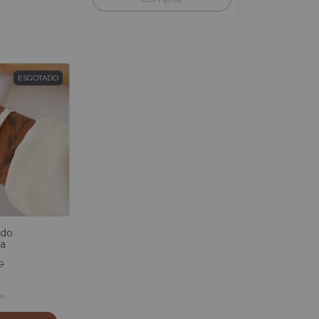
ESGOTADO
ado
ta
0
os