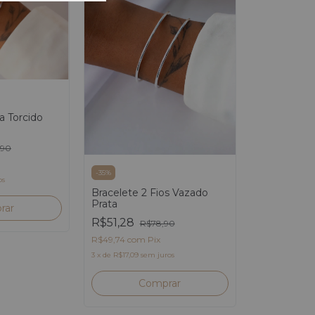
a Torcido
,90
-
35
%
os
Bracelete 2 Fios Vazado
Prata
R$51,28
R$78,90
R$49,74
com
Pix
3
x
de
R$17,09
sem juros