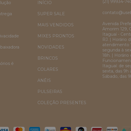
(21) 99934-74
lução
INÍCIO
contato@use
ntrega
SUPER SALE
Avenida Prefe
MAIS VENDIDOS
Amorim 129, 
Itaguaí - Centr
rivacidade
MIXES PRONTOS
RJ. | Horário 
atendimento 
baixadora
NOVIDADES
segunda à sex
18h. | Horário
BRINCOS
Funcionament
órios é
Itaguaí: de s
COLARES
sexta, das 9h 
Sábado, das 9h
ANÉIS
PULSEIRAS
COLEÇÃO PRESENTES