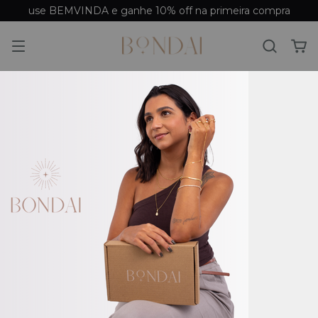
use BEMVINDA e ganhe 10% off na primeira compra
Cuidados
Cuidados dos Acessórios
Nossas peças recebem banho de ouro 18k ou banho de
prata de alta qualidade. Por serem acessórios banhados, é
natural que sua durabilidade esteja diretamente relacionada
aos hábitos de uso de cada pessoa.
Por esse motivo,
não oferecemos garantia para
processos naturais de oxidação (escurecimento)
, pois
eles variam de acordo com o cuidado diário do cliente.
Para que seu acessório mantenha o brilho e a aparência