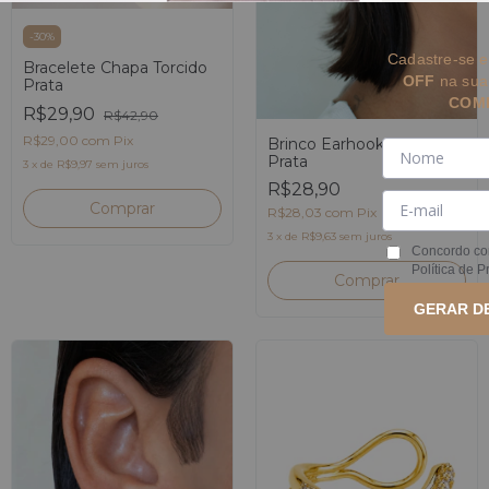
-
30
%
Cadastre-se e
Bracelete Chapa Torcido
OFF
na su
Prata
COM
R$29,90
R$42,90
R$29,00
com
Pix
Brinco Earhook Fino Liso
Prata
3
x
de
R$9,97
sem juros
R$28,90
R$28,03
com
Pix
3
x
de
R$9,63
sem juros
Concordo co
Política de P
GERAR D