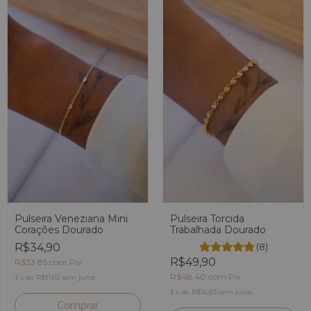
Pulseira Torcida
Pulseira Veneziana Mini
Trabalhada Dourado
Corações Dourado
(8)
R$34,90
R$49,90
R$33,85
com
Pix
R$48,40
com
Pix
3
x
de
R$11,63
sem juros
3
x
de
R$16,63
sem juros