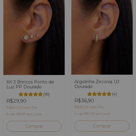
Argolinha Zirconia 1,0
Kit 3 Brincos Ponto de
Dourado
Luz PP Dourado
(4)
(16)
R$36,90
R$29,90
R$35,79
com
Pix
R$29,00
com
Pix
3
x
de
R$12,30
sem juros
3
x
de
R$9,97
sem juros