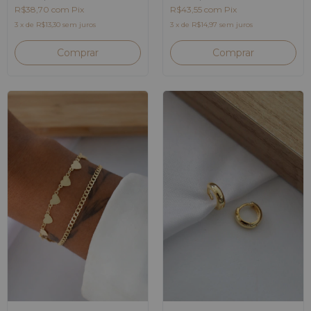
R$38,70
com
Pix
R$43,55
com
Pix
3
x
de
R$13,30
sem juros
3
x
de
R$14,97
sem juros