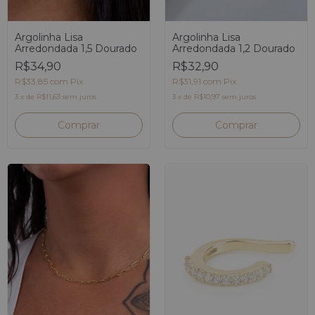
Argolinha Lisa
Argolinha Lisa
Arredondada 1,2 Dourado
Arredondada 1,5 Dourado
R$32,90
R$34,90
R$31,91
com
Pix
R$33,85
com
Pix
3
x
de
R$10,97
sem juros
3
x
de
R$11,63
sem juros