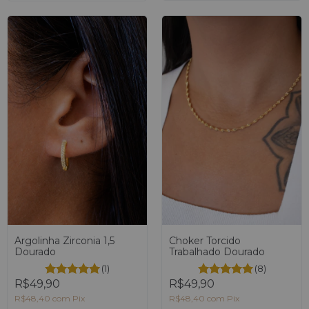
Choker Torcido
Argolinha Zirconia 1,5
Trabalhado Dourado
Dourado
(8)
(1)
R$49,90
R$49,90
R$48,40
com
Pix
R$48,40
com
Pix