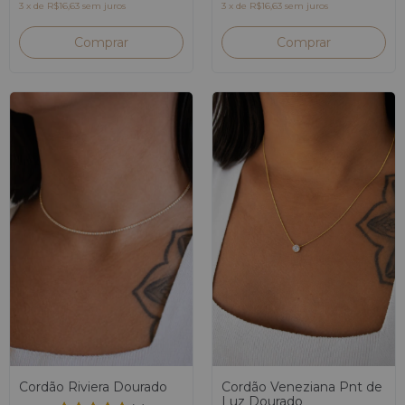
3
x
de
R$16,63
sem juros
3
x
de
R$16,63
sem juros
Cordão Riviera Dourado
Cordão Veneziana Pnt de
Luz Dourado