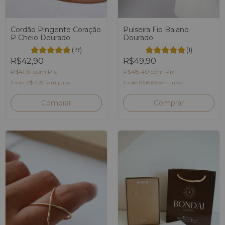
Pulseira Fio Baiano
Cordão Pingente Coração
Dourado
P Cheio Dourado
(1)
(19)
R$49,90
R$42,90
R$48,40
com
Pix
R$41,61
com
Pix
3
x
de
R$16,63
sem juros
3
x
de
R$14,30
sem juros