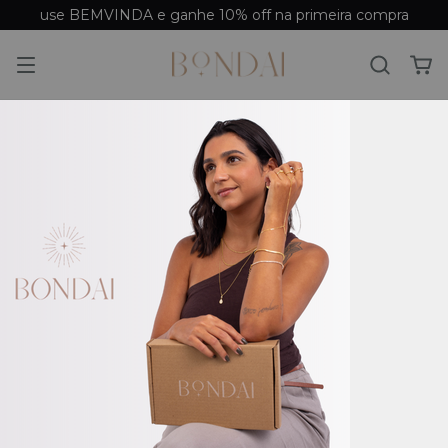
use BEMVINDA e ganhe 10% off na primeira compra
Início
/
Produtos
Produtos
Filtrar
Ordenar