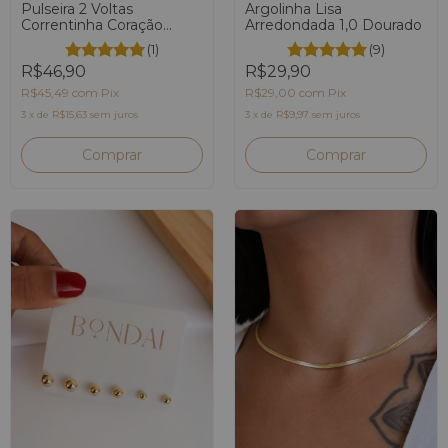
Pulseira 2 Voltas
Argolinha Lisa
Correntinha Coração
Arredondada 1,0 Dourado
Dourado
(1)
(9)
R$46,90
R$29,90
R$45,49
com
Pix
R$29,00
com
Pix
3
x
de
R$15,63
sem juros
3
x
de
R$9,97
sem juros