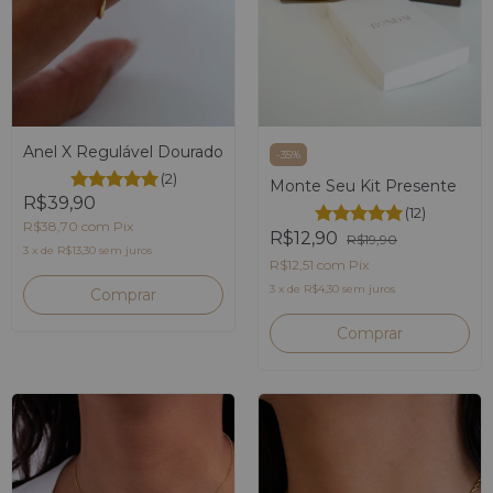
Anel X Regulável Dourado
-
35
%
(2)
Monte Seu Kit Presente
R$39,90
(12)
R$38,70
com
Pix
R$12,90
R$19,90
3
x
de
R$13,30
sem juros
R$12,51
com
Pix
3
x
de
R$4,30
sem juros