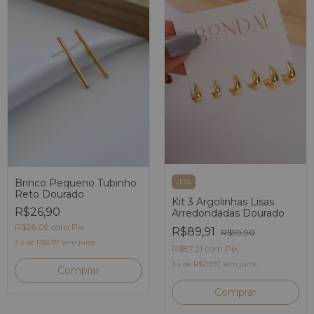
Brinco Pequeno Tubinho
-
10
%
Reto Dourado
Kit 3 Argolinhas Lisas
R$26,90
Arredondadas Dourado
R$26,09
com
Pix
R$89,91
R$99,90
3
x
de
R$8,97
sem juros
R$87,21
com
Pix
3
x
de
R$29,97
sem juros