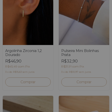
Argolinha Zirconia 1,2
Pulseira Mini Bolinhas
Dourado
Prata
R$46,90
R$32,90
R$45,49
com
Pix
R$31,91
com
Pix
3
x
de
R$15,63
sem juros
3
x
de
R$10,97
sem juros
Comprar