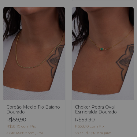
Choker Pedra Oval
Cordão Medio Fio Baiano
Esmeralda Dourado
Dourado
R$59,90
R$59,90
R$58,10
com
Pix
R$58,10
com
Pix
3
x
de
R$19,97
sem juros
3
x
de
R$19,97
sem juros