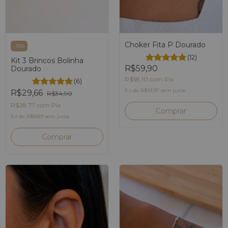
Choker Fita P Dourado
-
15
%
(12)
Kit 3 Brincos Bolinha
R$59,90
Dourado
R$58,10
com
Pix
(6)
3
x
de
R$19,97
sem juros
R$29,66
R$34,90
R$28,77
com
Pix
3
x
de
R$9,89
sem juros