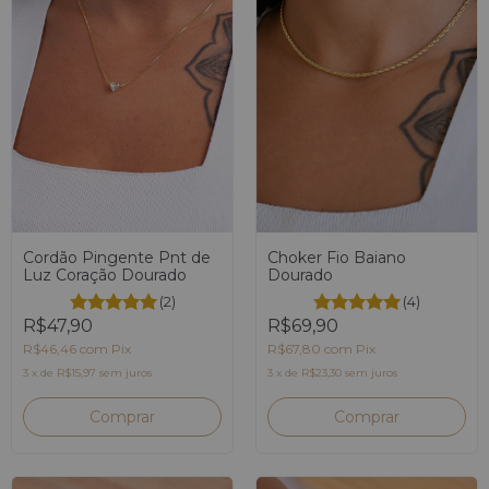
Choker Fio Baiano
Cordão Pingente Pnt de
Dourado
Luz Coração Dourado
(4)
(2)
R$69,90
R$47,90
R$67,80
com
Pix
R$46,46
com
Pix
3
x
de
R$23,30
sem juros
3
x
de
R$15,97
sem juros