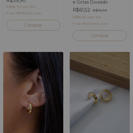
R$39,90
e Gotas Dourado
R$38,70
com
Pix
R$61,52
R$76,90
3
x
de
R$13,30
sem juros
R$59,67
com
Pix
3
x
de
R$20,51
sem juros