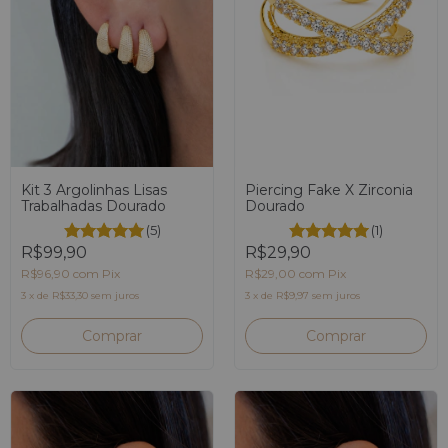
Kit 3 Argolinhas Lisas
Piercing Fake X Zirconia
Trabalhadas Dourado
Dourado
(5)
(1)
R$99,90
R$29,90
R$96,90
com
Pix
R$29,00
com
Pix
3
x
de
R$33,30
sem juros
3
x
de
R$9,97
sem juros