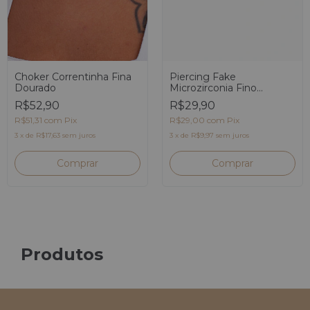
Choker Correntinha Fina
Piercing Fake
Dourado
Microzirconia Fino
Dourado
R$52,90
R$29,90
R$51,31
com
Pix
R$29,00
com
Pix
3
x
de
R$17,63
sem juros
3
x
de
R$9,97
sem juros
Produtos