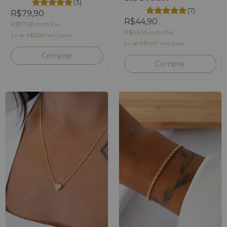
(3)
(7)
R$79,90
R$44,90
R$77,50
com
Pix
R$43,55
com
Pix
3
x
de
R$26,63
sem juros
3
x
de
R$14,97
sem juros