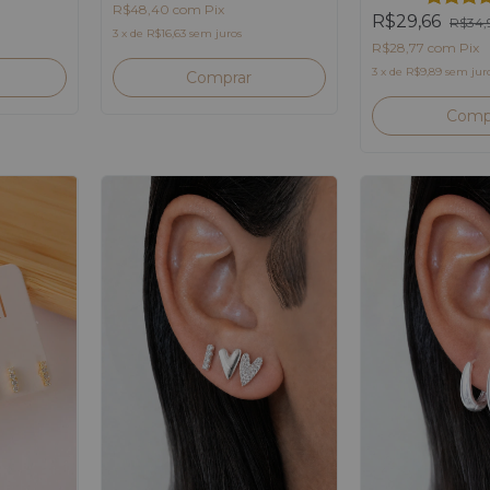
R$48,40
com
Pix
R$29,66
R$34,
3
x
de
R$16,63
sem juros
R$28,77
com
Pix
3
x
de
R$9,89
sem jur