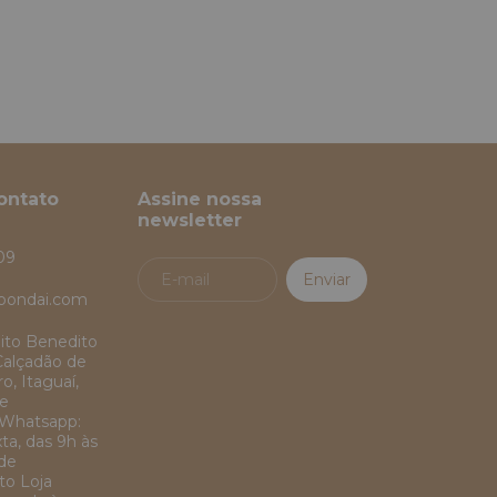
ontato
Assine nossa
newsletter
09
bondai.com
ito Benedito
Calçadão de
o, Itaguaí,
de
Whatsapp:
ta, das 9h às
 de
o Loja