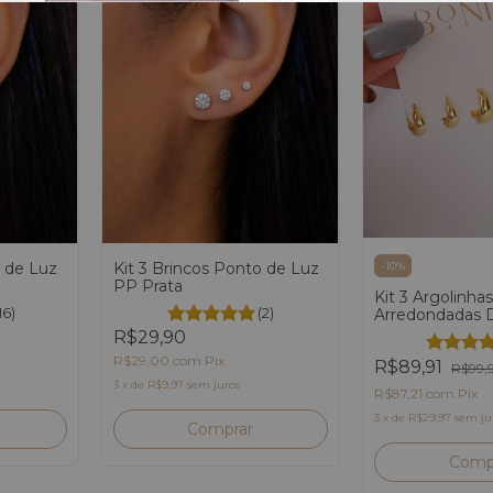
-
10
%
o de Luz
Kit 3 Brincos Ponto de Luz
PP Prata
Kit 3 Argolinhas
16)
(2)
Arredondadas 
R$29,90
R$29,00
com
Pix
R$89,91
R$99,
3
x
de
R$9,97
sem juros
R$87,21
com
Pix
3
x
de
R$29,97
sem ju