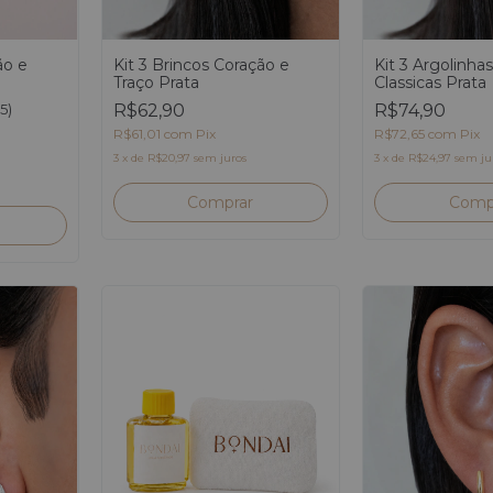
ão e
Kit 3 Brincos Coração e
Kit 3 Argolinhas
Traço Prata
Classicas Prata
(5)
R$62,90
R$74,90
R$61,01
com
Pix
R$72,65
com
Pix
3
x
de
R$20,97
sem juros
3
x
de
R$24,97
sem ju