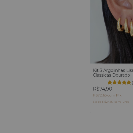
Kit 3 Argolinhas Lis
Classicas Dourado
R$74,90
R$72,65
com
Pix
3
x
de
R$24,97
sem juros