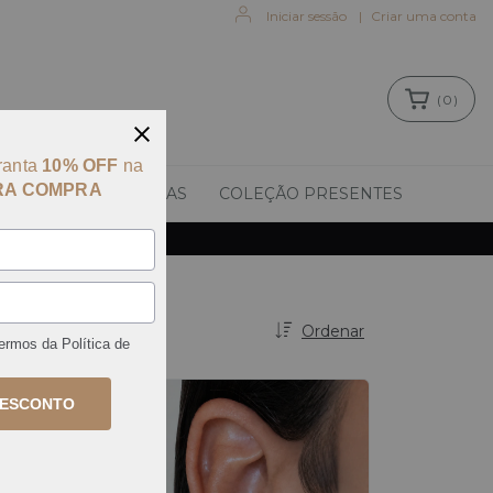
Iniciar sessão
|
Criar uma conta
(
0
)
ranta
10% OFF
na
RA COMPRA
ANÉIS
PULSEIRAS
COLEÇÃO PRESENTES
Ordenar
termos da
Política de
DESCONTO