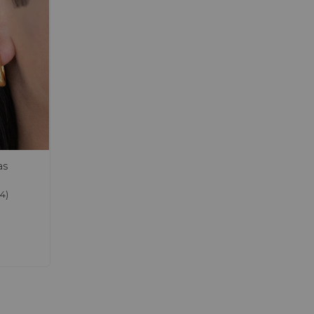
as
(4)