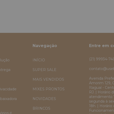
Navegação
Entre em c
(21) 99934-74
lução
INÍCIO
contato@use
ntrega
SUPER SALE
Avenida Prefe
MAIS VENDIDOS
Amorim 129, 
Itaguaí - Centr
rivacidade
MIXES PRONTOS
RJ. | Horário 
atendimento 
baixadora
NOVIDADES
segunda à sex
18h. | Horário
BRINCOS
Funcionament
órios é