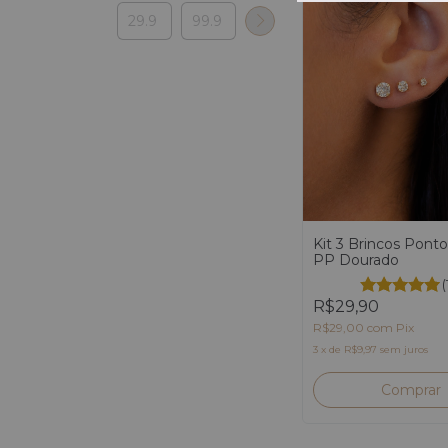
Kit 3 Brincos Pont
PP Dourado
(
R$29,90
R$29,00
com
Pix
3
x
de
R$9,97
sem juros