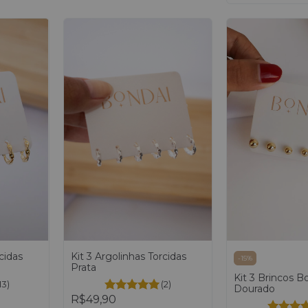
Kit 3 Argolinhas Torcidas
cidas
-
15
%
Prata
Kit 3 Brincos B
(2)
13)
Dourado
R$49,90