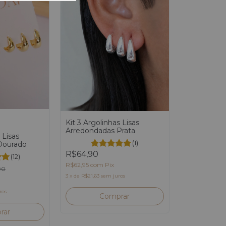
Kit 3 Argolinhas Lisas
Arredondadas Prata
 Lisas
(1)
Dourado
R$64,90
(12)
R$62,95
com
Pix
90
3
x
de
R$21,63
sem juros
ros