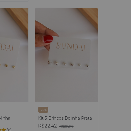
-
25
%
Kit 3 Brincos Bolinha Prata
olinha
R$22,42
R$29,90
(6)