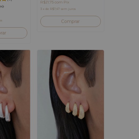
R$21,75
com
Pix
90
3
x
de
R$7,47
sem juros
os