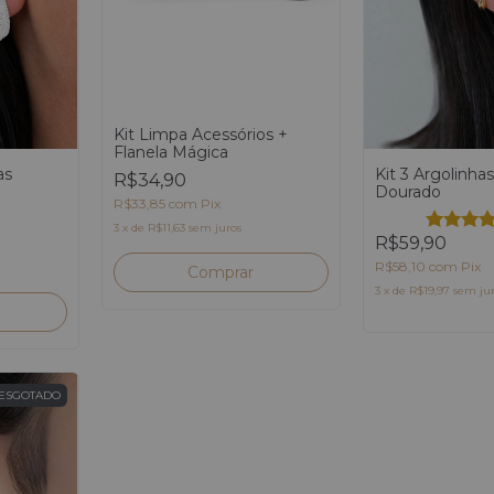
Kit Limpa Acessórios +
Flanela Mágica
as
Kit 3 Argolinha
R$34,90
Dourado
R$33,85
com
Pix
3
x
de
R$11,63
sem juros
R$59,90
R$58,10
com
Pix
3
x
de
R$19,97
sem ju
ESGOTADO