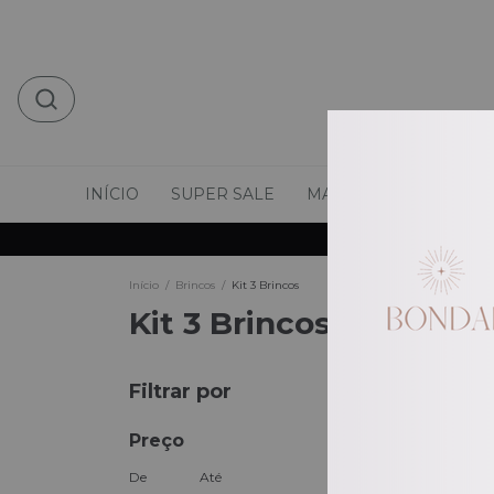
INÍCIO
SUPER SALE
MAIS VENDIDOS
M
Início
/
Brincos
/
Kit 3 Brincos
Kit 3 Brincos
Filtrar por
Preço
De
Até