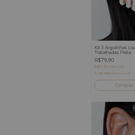
Kit 3 Argolinhas Lis
Trabalhadas Prata
R$79,90
R$77,50
com
Pix
3
x
de
R$26,63
sem juros