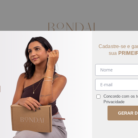
Cadastre-se e ga
sua
PRIMEI
IXES PRONTOS
NOVIDADES
BRINCOS
COLARES
use BEMVINDA e ganhe 10% off na primeira compra
Concordo com os 
Privacidade
GERAR 