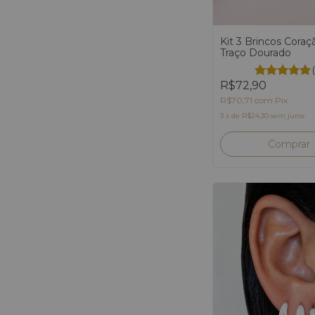
Kit 3 Brincos Coraç
Traço Dourado
R$72,90
R$70,71
com
Pix
3
x
de
R$24,30
sem juros