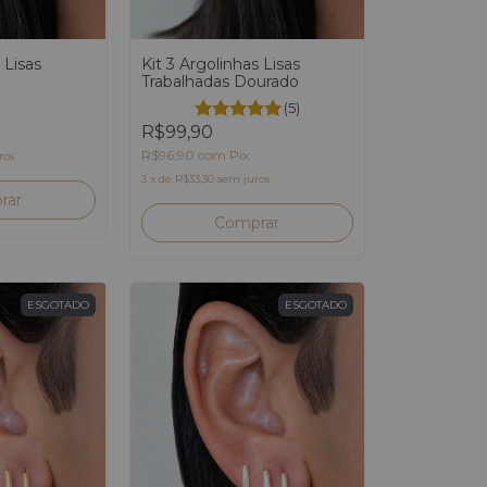
 Lisas
Kit 3 Argolinhas Lisas
Trabalhadas Dourado
(5)
R$99,90
R$96,90
com
Pix
ros
3
x
de
R$33,30
sem juros
ESGOTADO
ESGOTADO