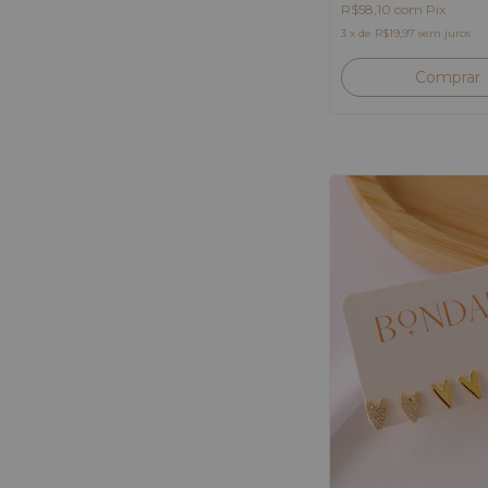
R$58,10
com
Pix
3
x
de
R$19,97
sem juros