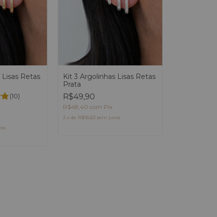
s Lisas Retas
Kit 3 Argolinhas Lisas Retas
Prata
(10)
R$49,90
R$48,40
com
Pix
3
x
de
R$16,63
sem juros
ros