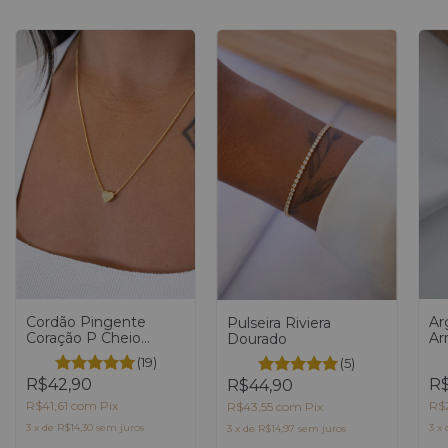
Cordão Pingente
Ar
Pulseira Riviera
Coração P Cheio
Ar
Dourado
Dourado
Do
(19)
(5)
R$42,90
R$
R$44,90
R$41,61
com
Pix
R$
R$43,55
com
Pix
3
x
de
R$14,30
sem juros
3
x
3
x
de
R$14,97
sem juros