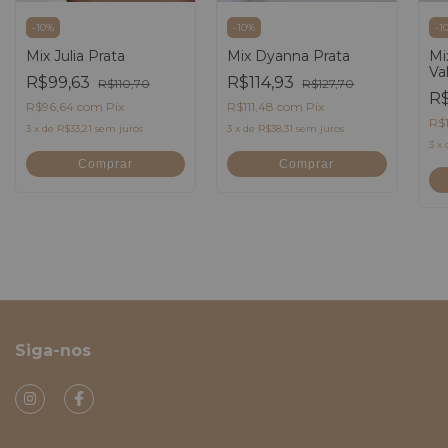
-
1
-
10
%
-
10
%
Mi
Mix Julia Prata
Mix Dyanna Prata
Va
R$99,63
R$114,93
R$110,70
R$127,70
R$
R$96,64
com
Pix
R$111,48
com
Pix
R$
3
x
de
R$33,21
sem juros
3
x
de
R$38,31
sem juros
3
x
Comprar
Comprar
Siga-nos