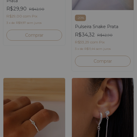
Prata
R$29,90
R$42,90
R$29,00
com
Pix
-
20
%
3
x
de
R$9,97
sem juros
Pulseira Snake Prata
R$34,32
R$42,90
R$33,29
com
Pix
3
x
de
R$11,44
sem juros