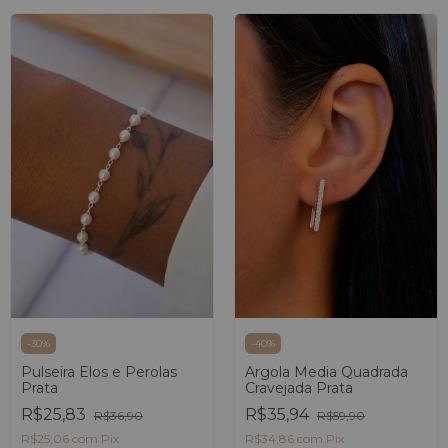
-
40
%
-
30
%
Argola Media Quadrada
Pulseira Elos e Perolas
Cravejada Prata
Prata
R$35,94
R$25,83
R$59,90
R$36,90
R$34,86
com
Pix
R$25,06
com
Pix