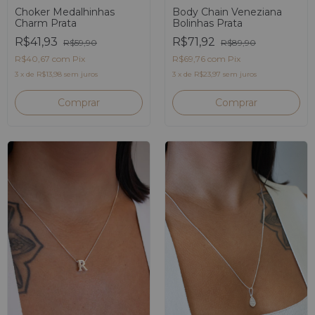
Body Chain Veneziana
Choker Medalhinhas
Bolinhas Prata
Charm Prata
R$71,92
R$41,93
R$89,90
R$59,90
R$69,76
com
Pix
R$40,67
com
Pix
3
x
de
R$23,97
sem juros
3
x
de
R$13,98
sem juros