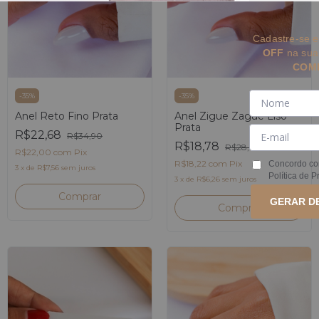
Cadastre-se e
OFF
na su
COM
-
35
%
-
35
%
Anel Reto Fino Prata
Anel Zigue Zague Liso
Prata
R$22,68
R$34,90
R$18,78
R$28,90
R$22,00
com
Pix
R$18,22
com
Pix
Concordo co
3
x
de
R$7,56
sem juros
Política de P
3
x
de
R$6,26
sem juros
Comprar
GERAR D
Comprar