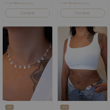
3
x
de
R$11,98
sem juros
3
x
de
R$8,61
sem juros
-
20
%
-
30
%