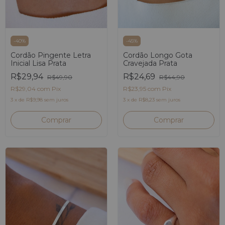
-
45
%
-
40
%
Cordão Longo Gota
Cordão Pingente Letra
Cravejada Prata
Inicial Lisa Prata
R$24,69
R$29,94
R$44,90
R$49,90
R$23,95
com
Pix
R$29,04
com
Pix
3
x
de
R$8,23
sem juros
3
x
de
R$9,98
sem juros
Comprar