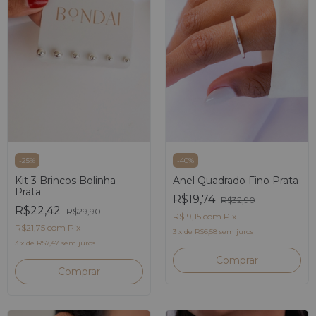
-
25
%
-
40
%
Kit 3 Brincos Bolinha
Anel Quadrado Fino Prata
Prata
R$19,74
R$32,90
R$22,42
R$29,90
R$19,15
com
Pix
R$21,75
com
Pix
3
x
de
R$6,58
sem juros
3
x
de
R$7,47
sem juros
Comprar