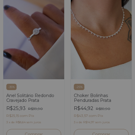
-
35
%
-
25
%
Anel Solitário Redondo
Choker Bolinhas
Cravejado Prata
Penduradas Prata
R$25,93
R$44,92
R$39,90
R$59,90
R$25,15
com
Pix
R$43,57
com
Pix
3
x
de
R$8,64
sem juros
3
x
de
R$14,97
sem juros
Comprar