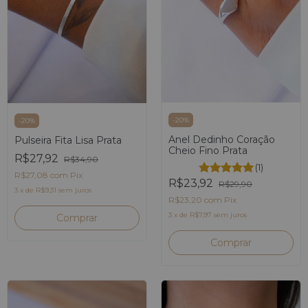
-
20
%
-
20
%
Anel Dedinho Coração
Pulseira Fita Lisa Prata
Cheio Fino Prata
R$27,92
R$34,90
(1)
R$27,08
com
Pix
R$23,92
R$29,90
3
x
de
R$9,31
sem juros
R$23,20
com
Pix
3
x
de
R$7,97
sem juros
Comprar