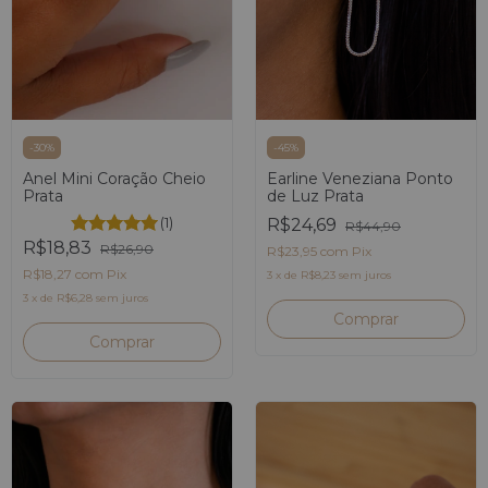
-
30
%
-
45
%
Anel Mini Coração Cheio
Earline Veneziana Ponto
Prata
de Luz Prata
(1)
R$24,69
R$44,90
R$18,83
R$26,90
R$23,95
com
Pix
R$18,27
com
Pix
3
x
de
R$8,23
sem juros
3
x
de
R$6,28
sem juros
Comprar