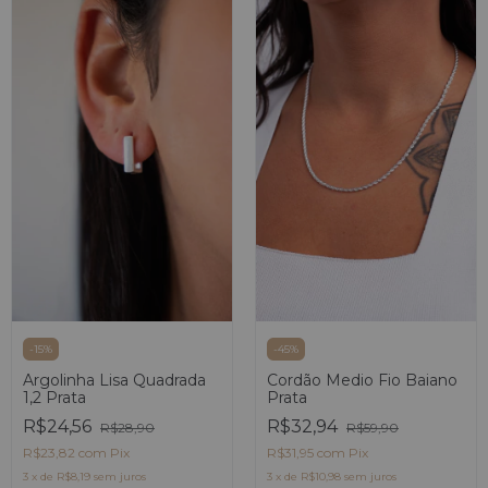
-
15
%
-
45
%
Argolinha Lisa Quadrada
Cordão Medio Fio Baiano
1,2 Prata
Prata
R$24,56
R$32,94
R$28,90
R$59,90
R$23,82
com
Pix
R$31,95
com
Pix
3
x
de
R$8,19
sem juros
3
x
de
R$10,98
sem juros