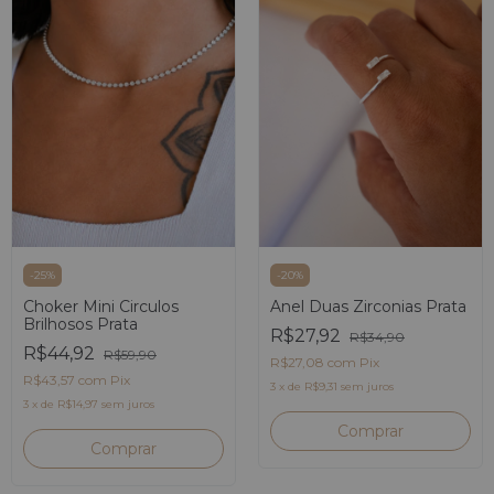
-
25
%
-
20
%
Choker Mini Circulos
Anel Duas Zirconias Prata
Brilhosos Prata
R$27,92
R$34,90
R$44,92
R$59,90
R$27,08
com
Pix
R$43,57
com
Pix
3
x
de
R$9,31
sem juros
3
x
de
R$14,97
sem juros
Comprar