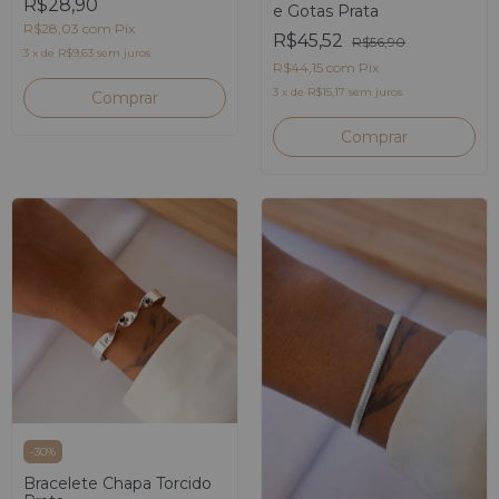
R$28,90
e Gotas Prata
R$28,03
com
Pix
R$45,52
R$56,90
3
x
de
R$9,63
sem juros
R$44,15
com
Pix
3
x
de
R$15,17
sem juros
-
30
%
Bracelete Chapa Torcido