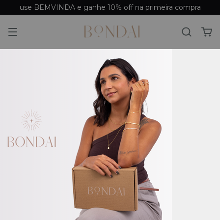
use BEMVINDA e ganhe 10% off na primeira compra
Início
/
Promoção
/
Prata
Prata
Filtrar
Ordenar