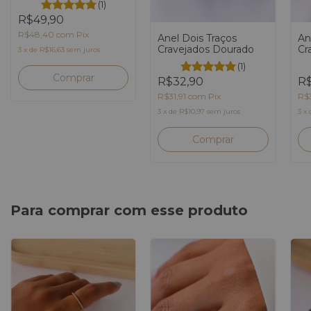
(1)
R$49,90
R$48,40
com
Pix
An
Anel Dois Traços
Cr
Cravejados Dourado
3
x
de
R$16,63
sem juros
(1)
Comprar
R$
R$32,90
R$
R$31,91
com
Pix
3
x
3
x
de
R$10,97
sem juros
Comprar
Para comprar com esse produto