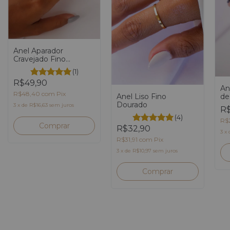
Anel Aparador
Cravejado Fino
Dourado
(1)
R$49,90
An
R$48,40
com
Pix
de
Anel Liso Fino
Dourado
3
x
de
R$16,63
sem juros
R$
(4)
R$
Comprar
R$32,90
3
x
R$31,91
com
Pix
3
x
de
R$10,97
sem juros
Comprar