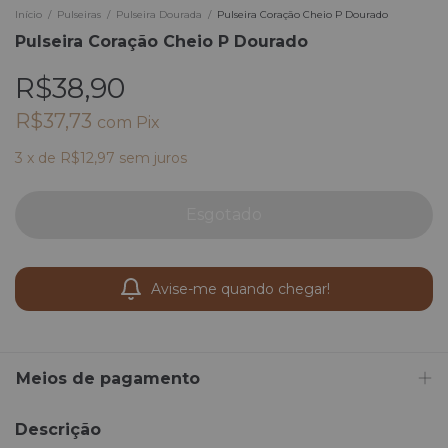
Início
/
Pulseiras
/
Pulseira Dourada
/
Pulseira Coração Cheio P Dourado
Pulseira Coração Cheio P Dourado
R$38,90
R$37,73
com
Pix
3
x
de
R$12,97
sem juros
Avise-me quando chegar!
Meios de pagamento
Descrição