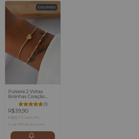
ESGOTADO
Pulseira 2 Voltas
Bolinhas Coração
Dourado
(1)
R$39,90
R$38,70
com
Pix
3
x
de
R$13,30
sem juros